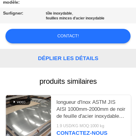
DEMANDER
modèle:
UN
Surligner:
,
tôle inoxydable
feuilles minces d'acier inoxydable
DEVIS
CONTACT!
PLAN
DU
DÉPLIER LES DÉTAILS
SITE
PRIVACY
produits similaires
POLICY
longueur d'Inox ASTM JIS
AISI 1000mm-2000mm de noir
de feuille d'acier inoxydable
de 440c 0.8mm 1mm
1.9 USD/KG MOQ:1000 kg
CONTACTEZ-NOUS