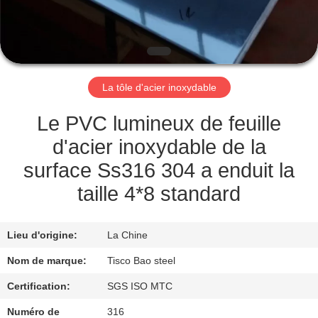
VISITE
DE
L'USINE
La tôle d'acier inoxydable
CONTRÔLE
Le PVC lumineux de feuille
DE
d'acier inoxydable de la
QUALITÉ
surface Ss316 304 a enduit la
taille 4*8 standard
NOUS
CONTACTER
Lieu d'origine:
La Chine
Nom de marque:
Tisco Bao steel
NOUVELLES
Certification:
SGS ISO MTC
Numéro de
316