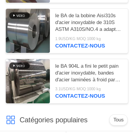
le BA de la bobine Aisi310s
d'acier inoxydable de 310S
ASTM A310S/NO.4 a adapté
la longueur aux besoins du
1.9USD/KG MOQ:1000 kg
client
CONTACTEZ-NOUS
le BA 904L a fini le petit pain
d'acier inoxydable, bandes
d'acier laminées à froid par
bobine de 0.5mm solides
3.1USD/KG MOQ:1000 kg
solubles
CONTACTEZ-NOUS
Catégories populaires
Tous