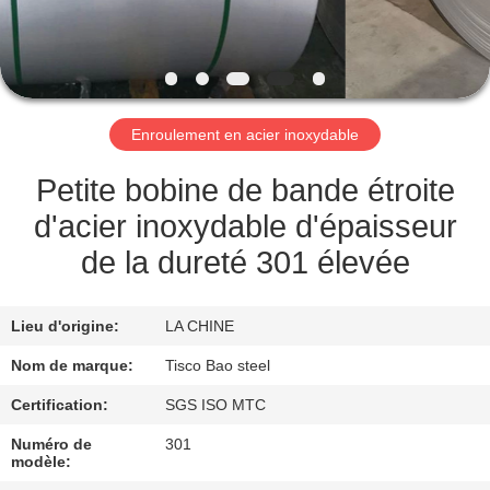
VISITE
DE
L'USINE
Enroulement en acier inoxydable
CONTRÔLE
Petite bobine de bande étroite
DE
d'acier inoxydable d'épaisseur
QUALITÉ
de la dureté 301 élevée
NOUS
Lieu d'origine:
LA CHINE
CONTACTER
Nom de marque:
Tisco Bao steel
Certification:
SGS ISO MTC
NOUVELLES
Numéro de
301
modèle: