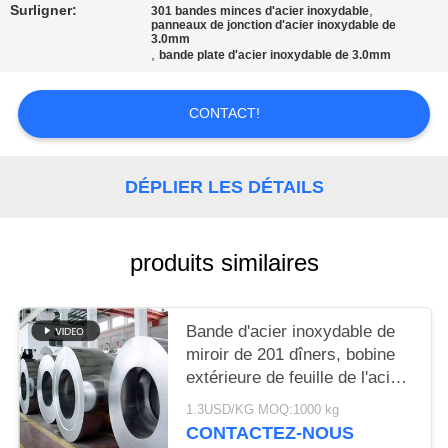
DEMANDER
Surligner:
,
301 bandes minces d'acier inoxydable
panneaux de jonction d'acier inoxydable de
UN
3.0mm
,
bande plate d'acier inoxydable de 3.0mm
DEVIS
CONTACT!
PLAN
DU
DÉPLIER LES DÉTAILS
SITE
produits similaires
PRIVACY
POLICY
Bande d'acier inoxydable de
miroir de 201 dîners, bobine
extérieure de feuille de l'acier
inoxydable 8k
1.3USD/KG MOQ:1000 kg
CONTACTEZ-NOUS