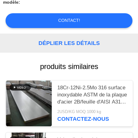
DEMANDER
modèle:
UN
CONTACT!
DEVIS
PLAN
DÉPLIER LES DÉTAILS
DU
SITE
produits similaires
PRIVACY
18Cr-12Ni-2.5Mo 316 surface
POLICY
inoxydable ASTM de la plaque
d'acier 2B/feuille d'AISI A316
solides solubles
2USD/KG MOQ:1000 kg
CONTACTEZ-NOUS