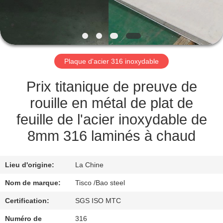
VISITE
DE
L'USINE
Plaque d'acier 316 inoxydable
CONTRÔLE
Prix titanique de preuve de
DE
rouille en métal de plat de
QUALITÉ
feuille de l'acier inoxydable de
8mm 316 laminés à chaud
NOUS
CONTACTER
Lieu d'origine:
La Chine
Nom de marque:
Tisco /Bao steel
NOUVELLES
Certification:
SGS ISO MTC
Numéro de
316