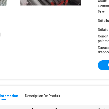
Quanti
comma
Prix:
Détail
Délai d
Condit
paieme
Capaci
d'appr
 Infomation
Description De Produit