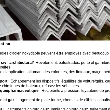
cation
ngles d'acier inoxydable peuvent être employés avec beaucoup
civil architectural/
: Revêtement, balustrades, porte et garnitur
urelles,
re d'application, allumant des colonnes, des linteaux, maçonneri
port :
Échappement les dispositifs, équilibre de voiture/grils, 
e chimiques de bateaux, refusez les véhicules.
que/pharmaceutique
: Récipients à pression, tuyauterie de pr
le et gaz
: Logement de plate-forme, chemins de câbles, canali
al
: Instruments chirurgicaux, implants chirurgicaux, traitement