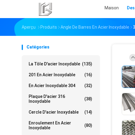
Maison
Des
Aperçu
Produits
Angle De Barres En Acier Inoxydable
3
Catégories
La Tôle D'acier Inoxydable
(135)
201 En Acier Inoxydable
(16)
En Acier Inoxydable 304
(32)
Plaque D'acier 316
(38)
Inoxydable
Cercle D'acier Inoxydable
(14)
Enroulement En Acier
(80)
Inoxydable