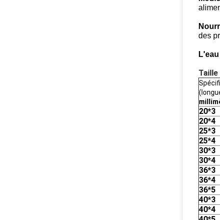
alimen
Nourr
des pr
L'eau
Taill
Spécif
(longu
millim
20*3
20*4
25*3
25*4
30*3
30*4
36*3
36*4
36*5
40*3
40*4
40*5