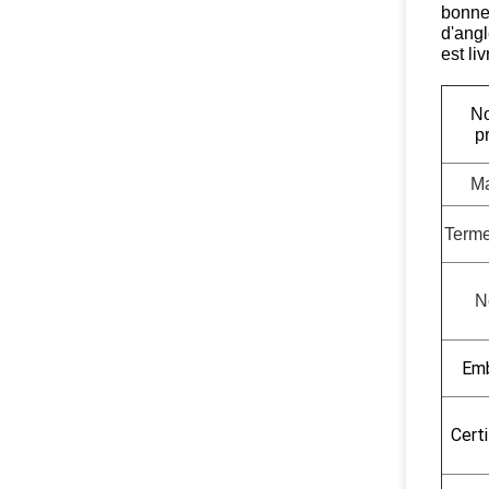
bonne 
d'angl
est li
N
p
Ma
Terme
N
Emb
Cert