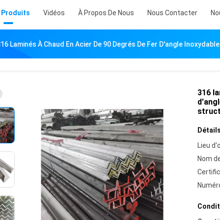
 Produits
Vidéos
À Propos De Nous
Nous Contacter
No
16 Laminés À Chaud En Acier De 90 Degrés De Fer D'angle Inoxydable 
316 la
d'angl
struct
Détails
Lieu d'o
Nom de
Certifi
Numéro
Condit