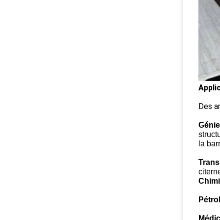
Appli
Des a
Génie 
struct
la bar
Trans
citern
Chimi
Pétro
Médic