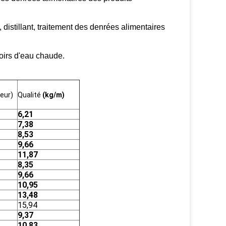
istillant, traitement des denrées alimentaires
voirs d'eau chaude.
seur)
Qualité
(kg/m)
6,21
7,38
8,53
9,66
11,87
8,35
9,66
10,95
13,48
15,94
9,37
10,83