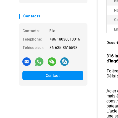
N
N
Contacts
Ce
Em
Contacts:
Ella
Téléphone:
+86 18036010016
Descri
Télécopieur:
86-635-8515598
316 l
d'ingé
Toléra
Contact
Délai 
Acier 
mais é
constr
bateau
L'acie
une se