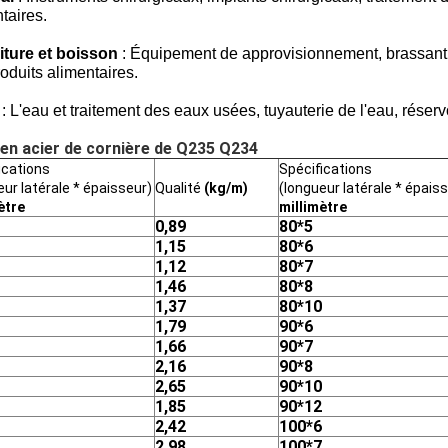
taires.
iture et boisson
: Équipement de approvisionnement, brassant, d
oduits alimentaires.
: L'eau et traitement des eaux usées, tuyauterie de l'eau, réser
e en acier de cornière de Q235 Q234
ications
Spécifications
eur latérale * épaisseur)
Qualité
(kg/m)
(longueur latérale * épais
ètre
millimètre
0,89
80*5
1,15
80*6
1,12
80*7
1,46
80*8
1,37
80*10
1,79
90*6
1,66
90*7
2,16
90*8
2,65
90*10
1,85
90*12
2,42
100*6
2,98
100*7