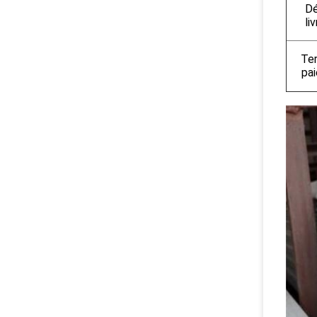
Dé
li
Te
pa