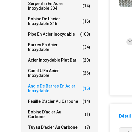
Serpentin En Acier
(14)
Inoxydable 304
Bobine De L'acier
(16)
Inoxydable 316
Pipe En Acier Inoxydable
(103)
Barres En Acier
(34)
Inoxydable
Acier Inoxydable Plat Bar
(20)
Canal U En Acier
(26)
Inoxydable
Angle De Barres En Acier
(15)
Inoxydable
Feuille D'acier Au Carbone
(14)
Bobine D'acier Au
(1)
Détail
Carbone
Tuyau D'acier Au Carbone
(7)