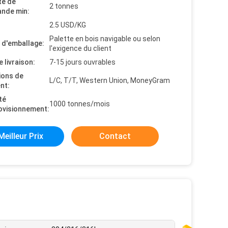
té de
2 tonnes
nde min:
2.5 USD/KG
Palette en bois navigable ou selon
s d'emballage:
l'exigence du client
e livraison:
7-15 jours ouvrables
ions de
L/C, T/T, Western Union, MoneyGram
nt:
té
1000 tonnes/mois
ovisionnement:
Meilleur Prix
Contact