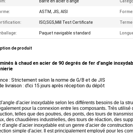
om:
barre en acier d'ange
Catégo
orme:
ASTM, JIS, AISI
Forme
rtification:
ISO,SGS,Mill Test Certificate
Terme 
ballage:
Paquet navigable standard
Longue
ption de produit
aminés à chaud en acier de 90 degrés de fer d'angle inoxydab
nierie
nce : Strictement selon la norme de G/B et de JIS
de livraison : d'ici 15 jours après réception du dépôt
d'angle d'acier inoxydable selon les différents besoins de la st
galement pour la connexion entre les composants. Très utilisé d
uction, telles que des poutres, des ponts, des tours de transmis
x, des chaudières industrielles, des tours de réaction, des supp
r d'angle d'acier inoxydable est un genre d'acier de construction
ction simple d'acier. Il est principalement employé pour les com