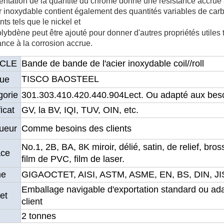
ntation de la quantité
du chrome donne une résistance accrue à
r inoxydable contient également des quantités variables de car
ts tels que le nickel et
ybdène peut être ajouté pour donner d'autres propriétés utiles t
ance à la corrosion accrue.
ICLE
Bande de bande de l'acier inoxydable coil//roll
TISCO BAOSTEEL
ue
gorie
301.303.410.420.440.904Lect. Ou adapté aux besoi
ficat
GV, la BV, IQI, TUV, OIN, etc.
ueur
Comme besoins des clients
No.1, 2B, BA, 8K miroir, délié, satin, de relief, bro
ace
film de PVC, film de laser.
me
GIGAOCTET, AISI, ASTM, ASME, EN, BS, DIN, JI
Emballage navigable d'exportation standard
ou ada
et
client
Q
2 tonnes