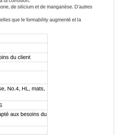
 la corrosion.
bone, de silicium et de manganèse. D'autres
elles que le formability augmenté et la
ns du client
sse, No.4, HL, mats,
S
pté aux besoins du