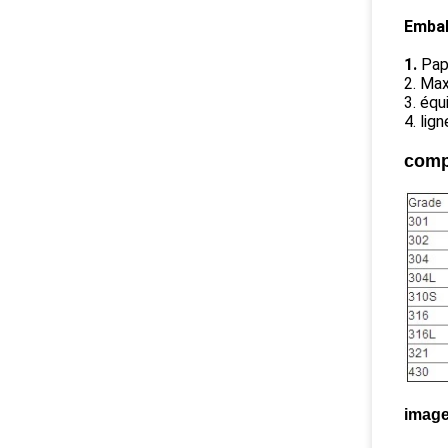
Embal
1.
Pap
2. Ma
3. équ
4. lig
comp
image