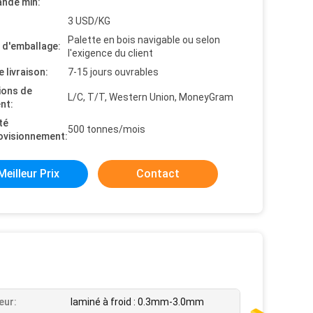
nde min:
3 USD/KG
Palette en bois navigable ou selon
s d'emballage:
l'exigence du client
e livraison:
7-15 jours ouvrables
ions de
L/C, T/T, Western Union, MoneyGram
nt:
té
500 tonnes/mois
ovisionnement:
Meilleur Prix
Contact
eur:
laminé à froid : 0.3mm-3.0mm