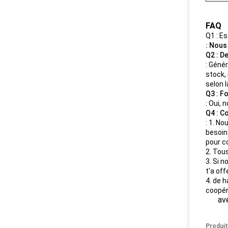
FAQ
Q1 : E
: Nous
Q2 : De
: Géné
stock, 
selon l
Q3 : F
: Oui, 
Q4 : C
: 1. No
besoin
pour c
2. Tous
3. Si 
t'a of
4. de h
coopér
avec 
Produit