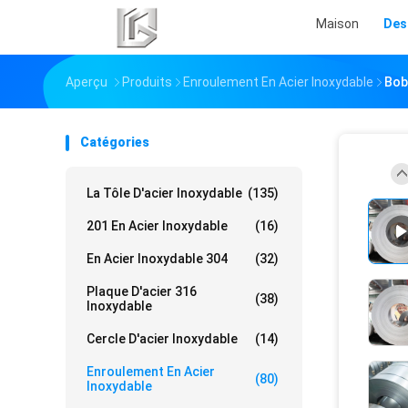
Maison
Des
Aperçu
Produits
Enroulement En Acier Inoxydable
Bob
Catégories
La Tôle D'acier Inoxydable
(135)
201 En Acier Inoxydable
(16)
En Acier Inoxydable 304
(32)
Plaque D'acier 316
(38)
Inoxydable
Cercle D'acier Inoxydable
(14)
Enroulement En Acier
(80)
Inoxydable