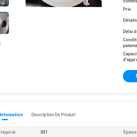
comma
Prix:
Détail
Délai d
Condit
paieme
Capaci
d'appr
 Infomation
Description De Produit
tégorie:
301
Épaiss