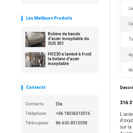
La
Les Meilleurs Produits
Ce
Bobine de bande
d'acier inoxydable du
Te
SUS 301
HV230 a laminé à froid
Ap
la bobine d'acier
inoxydable
Me
Contacts
Descri
316 3
Contacts:
Ella
Téléphone:
+86 18036010016
L'aci
d'oxy
Télécopieur:
86-635-8515598
sur la