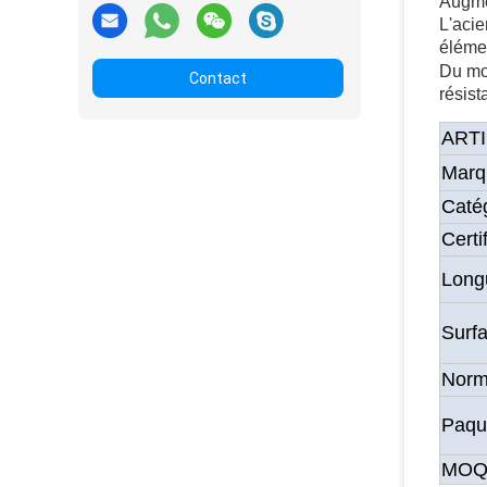
Augme
L'acie
élémen
Du mol
Contact
résist
ART
Marq
Caté
Certi
Long
Surf
Nor
Paqu
MO