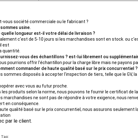
st-vous société commerciale ou le fabricant ?
 sommes usine.
 quelle longueur est-il votre délai de livraison ?
ralement c'est de 5-10 jours si les marchandises sont en stock. ou c'e
il est
a quantité.
ournissez-vous des échantillons ? est-lui librement ou supplémentai
nous pourrions offrir l'échantillon pour la charge libre mais ne payons pa
omment commander de haute qualité basé sur le prix concurrentiel ?
us sommes disposés à accepter l'inspection de tiers, telle que le GV, la 
oopérer avec vous au futur proche.
 les produits selon la norme, nous pouvons te fournir le certificat de la
nos marchandises ne sont pas de répondre à votre exigence, nous renv
fert en conséquence.
aute qualité basé sur le prix concurrentiel, nous assurons seulement la 
ation
par le client.
 Tag: