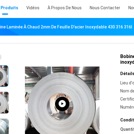
 Produits
Vidéos
À Propos De Nous
Nous Contacter
No
ine Laminée À Chaud 2mm De Feuille D'acier Inoxydable 430 316 316l
Bobine
inoxyd
Détails
Lieu d'o
Nom de
Certifi
Numéro
Condit
Quanti