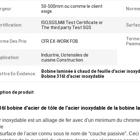
50-500mm ou comme le client
rgeur:
Norme
exige.
ISO,SGS,Mill Test Certificate or
rtification:
Surfac
The third party Test SGS
Terme
rme Des Prix:
CFR EX-WORK FOB
Paieme
Industrie, Ustensiles de
plication:
cuisine.Construction
Bobine laminée à chaud de feuille d'acier inoxy
ttre En Évidence:
Bobine 316l d'acier inoxydable
ption de produit
16l bobine d'acier de tôle de l'acier inoxydable de la bobin
er inoxydable est un alliage de fer avec d'un minimum du chro
de
 surface de l'acier connu sous le nom de “couche passive”. Ceci