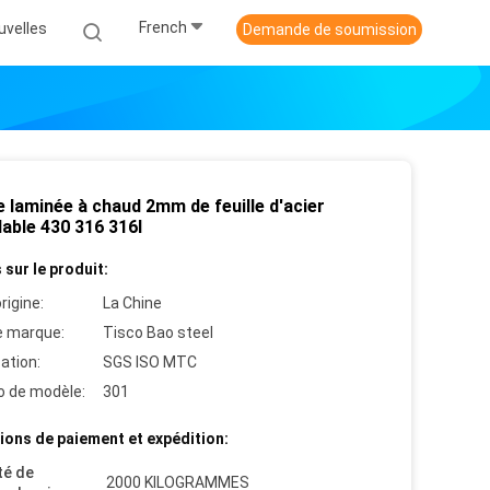
French
uvelles
Demande de soumission
 laminée à chaud 2mm de feuille d'acier
able 430 316 316l
 sur le produit:
rigine:
La Chine
 marque:
Tisco Bao steel
cation:
SGS ISO MTC
 de modèle:
301
ions de paiement et expédition:
té de
2000 KILOGRAMMES