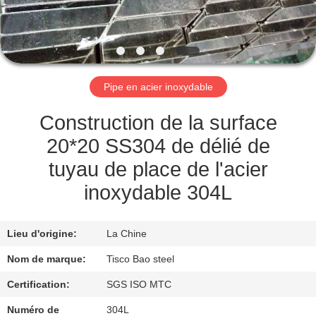
VISITE
DE
L'USINE
Pipe en acier inoxydable
CONTRÔLE
Construction de la surface
DE
20*20 SS304 de délié de
QUALITÉ
tuyau de place de l'acier
inoxydable 304L
NOUS
CONTACTER
Lieu d'origine:
La Chine
Nom de marque:
Tisco Bao steel
NOUVELLES
Certification:
SGS ISO MTC
Numéro de
304L