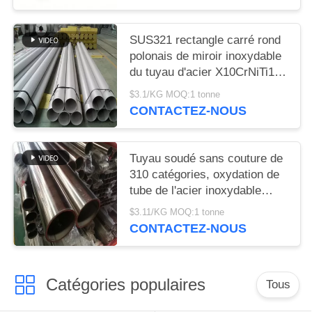
SUS321 rectangle carré rond
polonais de miroir inoxydable
du tuyau d'acier X10CrNiTi189
321
$3.1/KG MOQ:1 tonne
CONTACTEZ-NOUS
Tuyau soudé sans couture de
310 catégories, oxydation de
tube de l'acier inoxydable
310s résistante
$3.11/KG MOQ:1 tonne
CONTACTEZ-NOUS
Catégories populaires
Tous