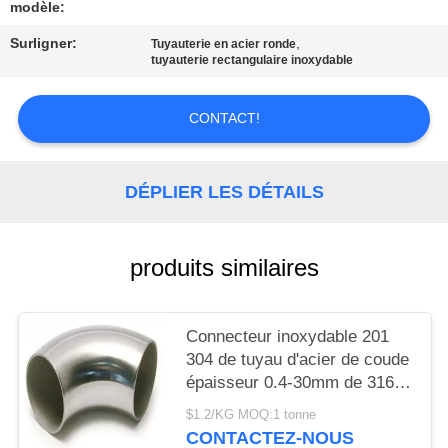
DEMANDER
modèle:
UN
Surligner:
,
Tuyauterie en acier ronde
tuyauterie rectangulaire inoxydable
DEVIS
CONTACT!
PLAN
DU
DÉPLIER LES DÉTAILS
SITE
PRIVACY
produits similaires
POLICY
Connecteur inoxydable 201
304 de tuyau d'acier de coude
épaisseur 0.4-30mm de 316
industries
$1.2/KG MOQ:1 tonne
CONTACTEZ-NOUS