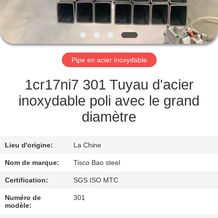
VISITE
DE
L'USINE
Pipe en acier inoxydable
CONTRÔLE
1cr17ni7 301 Tuyau d'acier
DE
inoxydable poli avec le grand
QUALITÉ
diamètre
NOUS
Lieu d'origine:
La Chine
CONTACTER
Nom de marque:
Tisco Bao steel
Certification:
SGS ISO MTC
NOUVELLES
Numéro de
301
modèle: