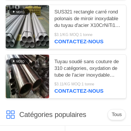
SUS321 rectangle carré rond
polonais de miroir inoxydable
du tuyau d'acier X10CrNiTi189
321
$3.1/KG MOQ:1 tonne
CONTACTEZ-NOUS
Tuyau soudé sans couture de
310 catégories, oxydation de
tube de l'acier inoxydable
310s résistante
$3.11/KG MOQ:1 tonne
CONTACTEZ-NOUS
Catégories populaires
Tous