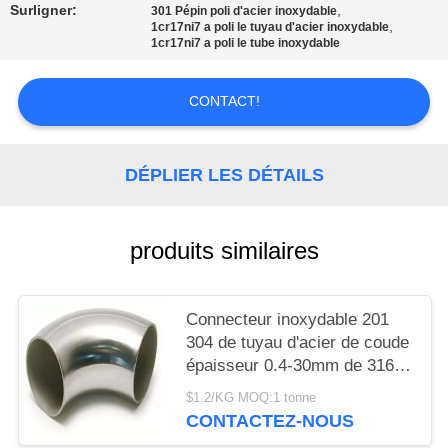
DEMANDER
Surligner:
,
301 Pépin poli d'acier inoxydable
,
1cr17ni7 a poli le tuyau d'acier inoxydable
UN
1cr17ni7 a poli le tube inoxydable
DEVIS
CONTACT!
PLAN
DU
DÉPLIER LES DÉTAILS
SITE
produits similaires
PRIVACY
POLICY
Connecteur inoxydable 201
304 de tuyau d'acier de coude
épaisseur 0.4-30mm de 316
industries
$1.2/KG MOQ:1 tonne
CONTACTEZ-NOUS