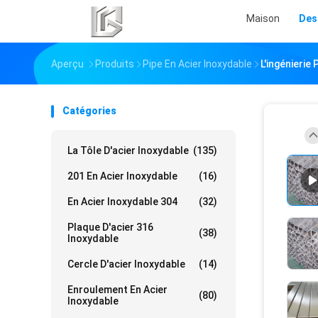
Maison
Des
Aperçu
Produits
Pipe En Acier Inoxydable
L'ingénieri
Catégories
La Tôle D'acier Inoxydable
(135)
201 En Acier Inoxydable
(16)
En Acier Inoxydable 304
(32)
Plaque D'acier 316
(38)
Inoxydable
Cercle D'acier Inoxydable
(14)
Enroulement En Acier
(80)
Inoxydable