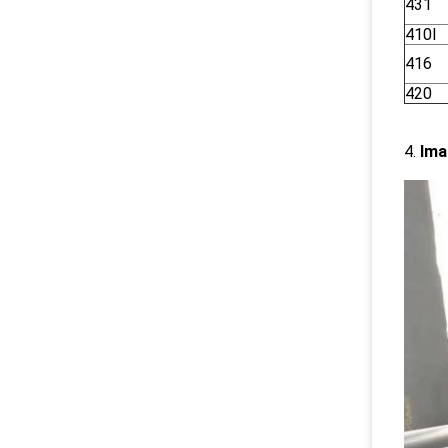
431
410l
416
420
4.
Ima