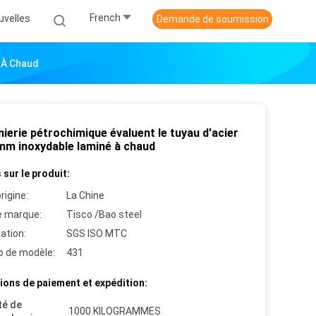
French
uvelles
Demande de soumission
é À Chaud
nierie pétrochimique évaluent le tuyau d'acier
mm inoxydable laminé à chaud
 sur le produit:
rigine:
La Chine
 marque:
Tisco /Bao steel
cation:
SGS ISO MTC
 de modèle:
431
ions de paiement et expédition:
té de
1000 KILOGRAMMES