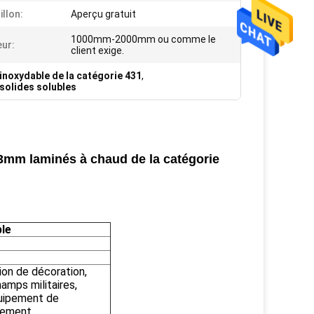
illon:
Aperçu gratuit
1000mm-2000mm ou comme le
ur:
client exige.
 inoxydable de la catégorie 431
,
solides solubles
3mm laminés à chaud de la catégorie
ble
ion de décoration,
hamps militaires,
quipement de
nnement