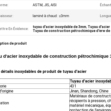
orme:
ASTM, JIS, AISI
Échant
aisseur:
laminé à chaud : ≥3mm
Longue
tuyau d'acier inoxydable de 3mm
,
Tuyau d'acier
ttre En Évidence:
Tuyau de construction pétrochimique d'erw de 
ption de produit
u d'acier inoxydable de construction pétrochimique 
 détails inoxydables de produit de tuyau d'acier
Tuyau d'acier inoxyda
orie
431
'origine
Jinan, Shandong, Chine
Matériaux de construct
récipients à pression, c
cation
matériel mécanique, é
protection de l'enviro