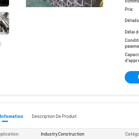
comma
Prix:
Détail
Délai d
Condit
paieme
Capaci
d'appr
 Infomation
Description De Produit
plication:
Industry.Construction
Catégo