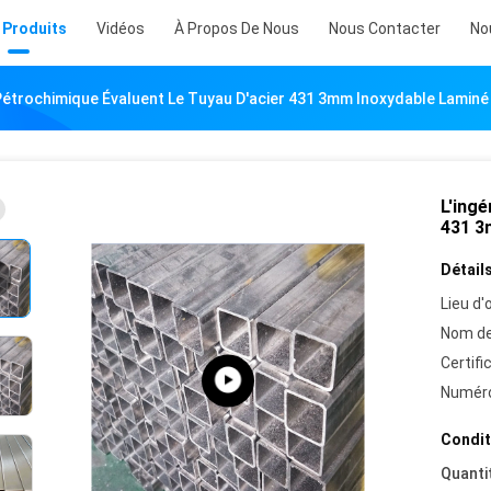
 Produits
Vidéos
À Propos De Nous
Nous Contacter
No
e Pétrochimique Évaluent Le Tuyau D'acier 431 3mm Inoxydable Lamin
L'ingé
431 3
Détails
Lieu d'o
Nom de
Certifi
Numéro
Condit
Quanti