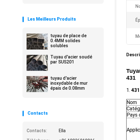
N
Les Meilleurs Produits
Ép
tuyau de place de
Me
0.4MM solides
solubles
Descri
Tuyau d'acier soudé
par SUS201
Tuya
431
tuyau d'acier
inoxydable de mur
épais de 0.08mm
1.
431
Nom
Catég
Contacts
Pays d
Appli
Contacts:
Ella