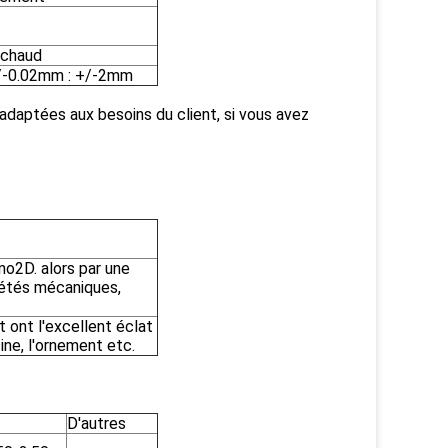
 chaud
 +/-0.02mm : +/-2mm
 adaptées aux besoins du client, si vous avez
 no2D. alors par une
iétés mécaniques,
t ont l'excellent éclat
sine, l'ornement etc.
D'autres