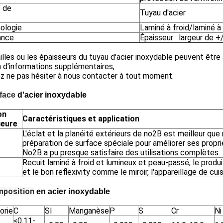
 de
Tuyau d'acier
ologie
Laminé à froid/laminé à
ance
Épaisseur : largeur de
illes ou les épaisseurs du tuyau d'acier inoxydable peuvent être
 d'informations supplémentaires,
ez ne pas hésiter à nous contacter à tout moment.
face
d'acier inoxydable
on
Caractéristiques et application
ieure
L'éclat et la planéité extérieurs de no2B est meilleur que
préparation de surface spéciale pour améliorer ses propr
No2B a pu presque satisfaire des utilisations complètes.
Recuit laminé à froid et lumineux et peau-passé, le produi
et le bon reflexivity comme le miroir, l'appareillage de cui
position
en acier inoxydable
orie
C
SI
Manganèse
P
S
Cr
Ni
≤0.11-