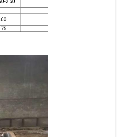
50-2.50
.60
.75