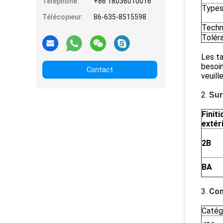
Téléphone:
+86 18036010016
Types
Télécopieur:
86-635-8515598
Techn
Tolér
Les ta
besoin
Contact
veuill
2.
Sur
Finiti
extér
2B
BA
3.
Com
Catég