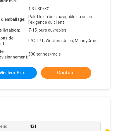
nde min:
1.3 USD/KG
Palette en bois navigable ou selon
s d'emballage:
l'exigence du client
e livraison:
7-15 jours ouvrables
ions de
L/C, T/T, Western Union, MoneyGram
nt:
té
500 tonnes/mois
ovisionnement:
Meilleur Prix
Contact
rie:
431