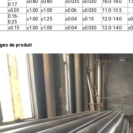
≤0.80
≤0.80
≤0.035
≤0.030
16.0-18.0
1.
0.17
≤0.03
≤1.00
≤1.00
≤0.06
≤0.030
11.0-13.5
0.16-
≤1.00
≤1.25
≤0.04
≤0.15
12.0-14.0
≤0
0.25
≤0.15
≤1.00
≤1.00
≤0.04
≤0.030
12.0-14.0
≤0
ges de produit