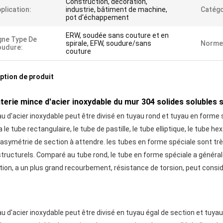
Construction, décoration,
plication:
industrie, bâtiment de machine,
Catégo
pot d'échappement
ERW, soudée sans couture et en
gne Type De
spirale, EFW, soudure/sans
Norme
oudure:
couture
ption de produit
terie mince d'acier inoxydable du mur 304 solides solubles 
au d'acier inoxydable peut être divisé en tuyau rond et tuyau en forme 
a le tube rectangulaire, le tube de pastille, le tube elliptique, le tube h
'asymétrie de section à attendre.
les tubes en forme spéciale sont trè
structurels.
Comparé au tube rond, le tube en forme spéciale a général
tion, a un plus grand recourbement, résistance de torsion, peut consid
.
u d'acier inoxydable peut être divisé en tuyau égal de section et tuyau