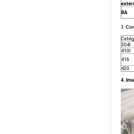
extér
BA
3.
Com
Catég
304l
410l
416
420
4.
Ima