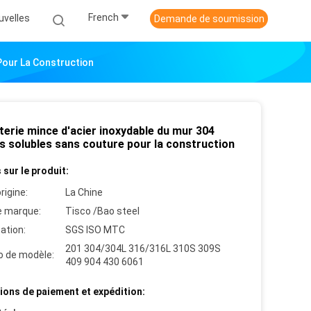
French
uvelles
Demande de soumission
Pour La Construction
terie mince d'acier inoxydable du mur 304
es solubles sans couture pour la construction
 sur le produit:
rigine:
La Chine
 marque:
Tisco /Bao steel
cation:
SGS ISO MTC
201 304/304L 316/316L 310S 309S
 de modèle:
409 904 430 6061
ions de paiement et expédition: