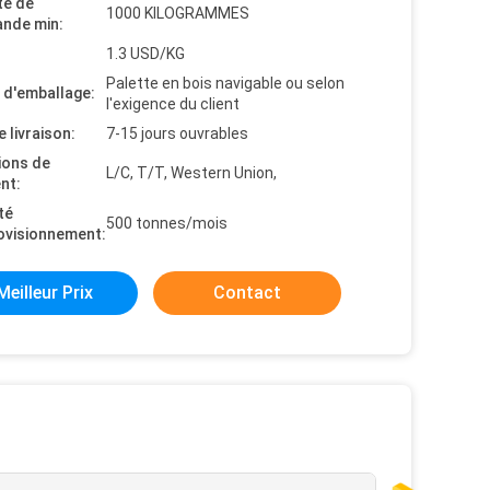
té de
1000 KILOGRAMMES
nde min:
1.3 USD/KG
Palette en bois navigable ou selon
s d'emballage:
l'exigence du client
e livraison:
7-15 jours ouvrables
ions de
L/C, T/T, Western Union,
nt:
té
500 tonnes/mois
ovisionnement:
Meilleur Prix
Contact