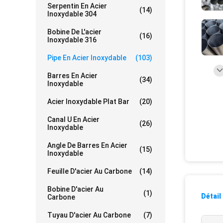
Serpentin En Acier
(14)
Inoxydable 304
Bobine De L'acier
(16)
Inoxydable 316
Pipe En Acier Inoxydable
(103)
Barres En Acier
(34)
Inoxydable
Acier Inoxydable Plat Bar
(20)
Canal U En Acier
(26)
Inoxydable
Angle De Barres En Acier
(15)
Inoxydable
Feuille D'acier Au Carbone
(14)
Bobine D'acier Au
(1)
Détail
Carbone
Tuyau D'acier Au Carbone
(7)