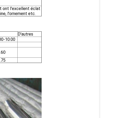
t ont l'excellent éclat
sine, l'ornement etc.
D'autres
00-10.00
.60
.75