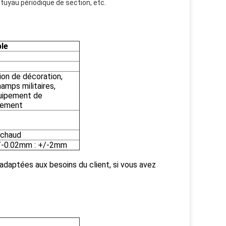
e tuyau périodique de section, etc.
ble
ion de décoration,
hamps militaires,
quipement de
nnement
 chaud
 +/-0.02mm : +/-2mm
 adaptées aux besoins du client, si vous avez