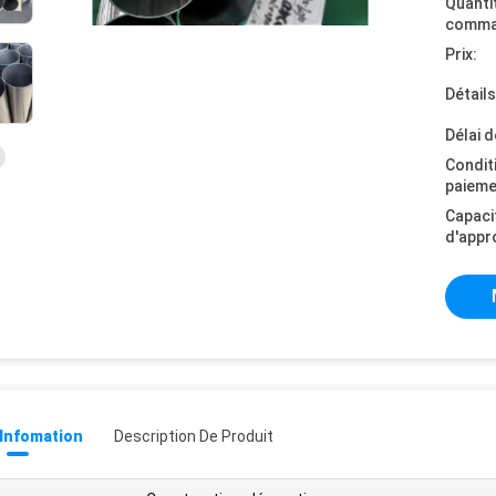
Quanti
comma
Prix:
Détail
Délai d
Condit
paieme
Capaci
d'appr
 Infomation
Description De Produit