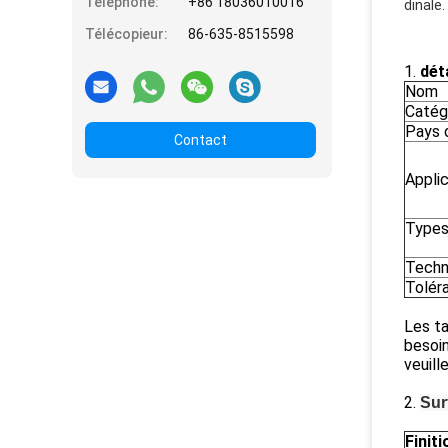
Téléphone:
+86 18036010016
dinale.
Télécopieur:
86-635-8515598
1.
dét
Nom
Catég
Pays d
Contact
Appli
Types
Techn
Tolér
Les ta
besoin
veuill
2.
Sur
Finiti