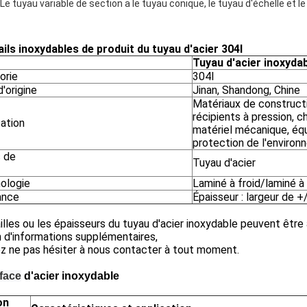
Le tuyau variable de section a le tuyau conique, le tuyau d'échelle et l
ails inoxydables de produit du tuyau d'acier 304l
Tuyau d'acier inoxyda
orie
304l
'origine
Jinan, Shandong, Chine
Matériaux de construct
récipients à pression, c
cation
matériel mécanique, é
protection de l'enviro
 de
Tuyau d'acier
ologie
Laminé à froid/laminé à
ance
Épaisseur : largeur de
illes ou les épaisseurs du tuyau d'acier inoxydable peuvent être
 d'informations supplémentaires,
ez ne pas hésiter à nous contacter à tout moment.
face
d'acier inoxydable
on