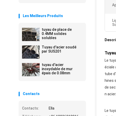
Ap
Les Meilleurs Produits
Li
S
tuyau de place de
0.4MM solides
solubles
Descri
Tuyau d'acier soudé
par SUS201
Tuyau
Le tuy
tuyau d'acier
éciale 
inoxydable de mur
épais de 0.08mm
tube d
hines 
de sec
Contacts
n acier
Contacts:
Ella
Le tuya