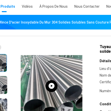
 Produits
Vidéos
À Propos De Nous
Nous Contacter
No
Mince D'acier Inoxydable Du Mur 304 Solides Solubles Sans Couture 
Tuyau
solid
Détails
Lieu d'o
Nom de
Certifi
Numéro
Condit